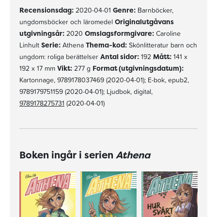
Recensionsdag:
2020-04-01
Genre:
Barnböcker,
ungdomsböcker och läromedel
Originalutgåvans
utgivningsår:
2020
Omslagsformgivare:
Caroline
Linhult
Serie:
Athena
Thema-kod:
Skönlitteratur barn och
ungdom: roliga berättelser
Antal sidor:
192
Mått:
141 x
192 x 17 mm
Vikt:
277 g
Format (utgivningsdatum):
Kartonnage, 9789178037469 (2020-04-01); E-bok, epub2,
9789179751159 (2020-04-01); Ljudbok, digital,
9789178275731
(2020-04-01)
Boken ingår i serien
Athena