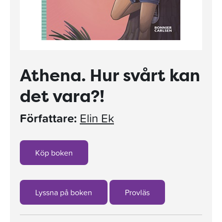
Athena. Hur svårt kan
det vara?!
Författare:
Elin Ek
Köp boken
Lyssna på boken
Provläs