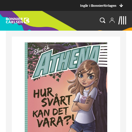
Ingår i Bonnierförlagen