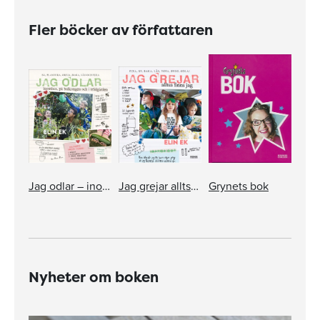
Fler böcker av författaren
Jag odlar – inomhus, på balkongen och i trädgården
Jag grejar alltså finns jag
Grynets bok
Nyheter om boken