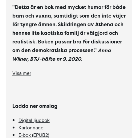
"Detta är en bok med mycket humor för både
barn och vuxna, samtidigt som den inte väjer
för tyngre ämnen. Skildringen av Athena och
hennes lite kaotiska familj är välgjord och
realistisk. Boken passar bra för diskussioner
om den demokratiska processen."
Anna
Wilner, BTJ-häfte nr 9, 2020.
"Detta a¨r en bok med mycket humor fo¨r ba°de barn och vuxna, samtidigt som den inte va¨jer fo¨r tyngre a¨mnen. Skildringen av Athena och hennes lite kaotiska familj a¨r va¨lgjord och realistisk. Boken passar bra fo¨r diskussioner om den demokratiska processen. Sammanfattningsvis en riktigt rolig bok som inte duckar fo¨r tunga och viktiga a¨mnen. Helhetsbetyg: 4."
Anna Wilner, BTJ-häfte nr 9, 2020.
Visa mer
Ladda ner omslag
Digital ljudbok
Kartonnage
E-bok (EPUB2)