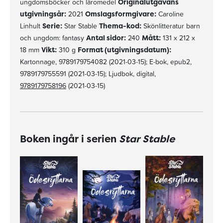
ungdomsböcker och läromedel
Originalutgåvans
utgivningsår:
2021
Omslagsformgivare:
Caroline
Linhult
Serie:
Star Stable
Thema-kod:
Skönlitteratur barn
och ungdom: fantasy
Antal sidor:
240
Mått:
131 x 212 x
18 mm
Vikt:
310 g
Format (utgivningsdatum):
Kartonnage, 9789179754082 (2021-03-15); E-bok, epub2,
9789179755591 (2021-03-15); Ljudbok, digital,
9789179758196
(2021-03-15)
Boken ingår i serien
Star Stable