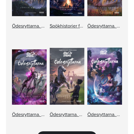
Ödesryttarna. Jorvik kallar
Spökhistorier från Jorvik
Ödesryttarna. Legenden vaknar
Ödesryttarna. Mörkret faller
Ödesryttarna. Skuggor över Jorvik
Ödesryttarna. Fången i Pandoria