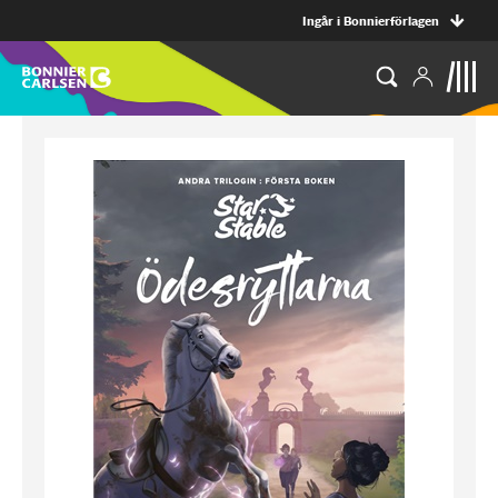
Ingår i Bonnierförlagen