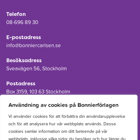
Telefon
08-696 89 30
E-postadress
info@bonniercarlsen.se
Besöksadress
Sveavägen 56, Stockholm
Postadress
Box 3159, 103 63 Stockholm
Användning av cookies på Bonnierförlagen
Vi använder cookies för att förbättra din användarupplevelse
och för att analysera hur vår webbplats används. Dessa
Om Bonnierförlagen
cookies samlar information om ditt beteende på vår
Cookies
webbplats, inklusive vilka sidor du besöker och hur länge du