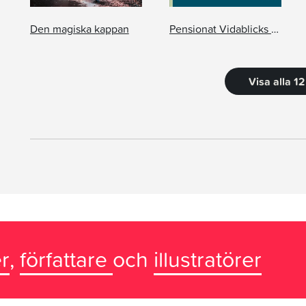
Den magiska kappan
Pensionat Vidablicks gåta
Visa alla 1
r
,
författare
och
illustratörer