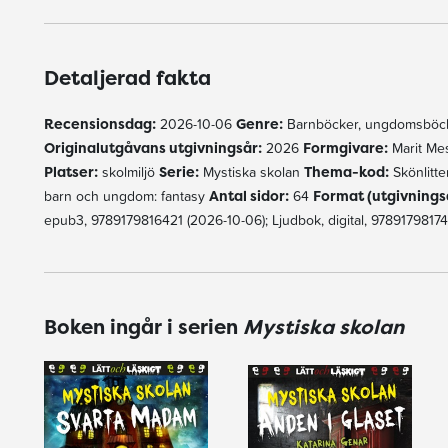
Detaljerad fakta
Recensionsdag:
2026-10-06
Genre:
Barnböcker, ungdomsböck
Originalutgåvans utgivningsår:
2026
Formgivare:
Marit Me
Platser:
skolmiljö
Serie:
Mystiska skolan
Thema-kod:
Skönlitte
barn och ungdom: fantasy
Antal sidor:
64
Format (utgivnings
epub3, 9789179816421 (2026-10-06); Ljudbok, digital, 9789179817
Boken ingår i serien
Mystiska skolan