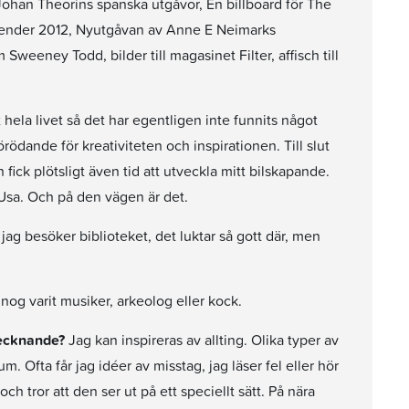
Johan Theorins spanska utgåvor, En billboard för The
kalender 2012, Nyutgåvan av Anne E Neimarks
weeney Todd, bilder till magasinet Filter, affisch till
hela livet så det har egentligen inte funnits något
ödande för kreativiteten och inspirationen. Till slut
fick plötsligt även tid att utveckla mitt bilskapande.
 Usa. Och på den vägen är det.
jag besöker biblioteket, det luktar så gott där, men
og varit musiker, arkeolog eller kock.
 tecknande?
Jag kan inspireras av allting. Olika typer av
. Ofta får jag idéer av misstag, jag läser fel eller hör
och tror att den ser ut på ett speciellt sätt. På nära