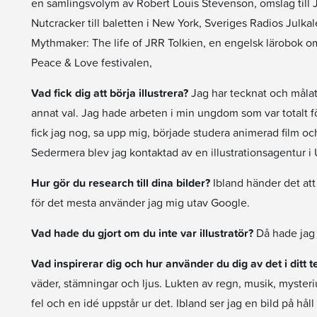
en samlingsvolym av Robert Louis Stevenson, omslag till 
Nutcracker till baletten i New York, Sveriges Radios Jul
Mythmaker: The life of JRR Tolkien, en engelsk lärobok om S
Peace & Love festivalen,
Vad fick dig att börja illustrera?
Jag har tecknat och målat 
annat val. Jag hade arbeten i min ungdom som var totalt för
fick jag nog, sa upp mig, började studera animerad film och 
Sedermera blev jag kontaktad av en illustrationsagentur i
Hur gör du research till dina bilder?
Ibland händer det att 
för det mesta använder jag mig utav Google.
Vad hade du gjort om du inte var illustratör?
Då hade jag n
Vad inspirerar dig och hur använder du dig av det i ditt
väder, stämningar och ljus. Lukten av regn, musik, mysterium
fel och en idé uppstår ur det. Ibland ser jag en bild på håll 