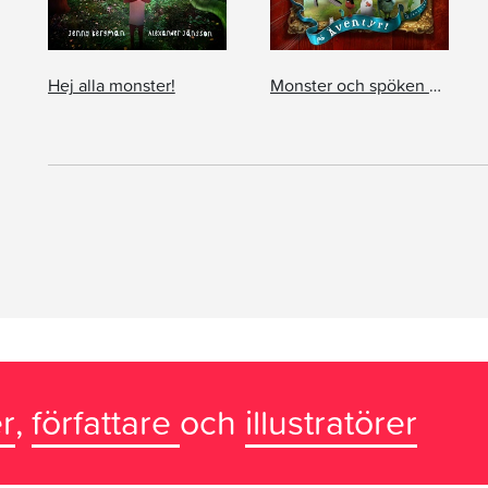
Hej alla monster!
Monster och spöken på äventyr
r
,
författare
och
illustratörer