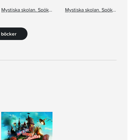
Mystiska skolan. Spöket i dimman
Mystiska skolan. Spöksången
6 böcker