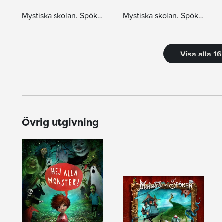
Mystiska skolan. Spökpokalen
Mystiska skolan. Spökdiscot
Visa alla 1
Övrig utgivning