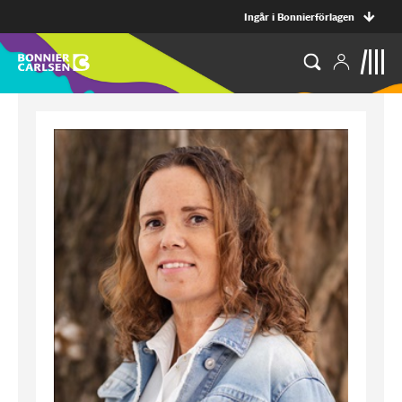
Ingår i Bonnierförlagen