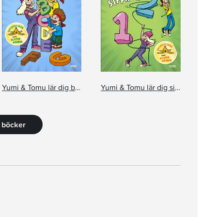
Yumi & Tomu lär dig bokstäver
Yumi & Tomu lär dig siffror
4 böcker