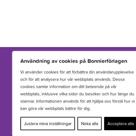
Användning av cookies på Bonnierförlagen
Vi använder cookies för att förbättra din användarupplevelse
Vi arbetar med att hitta, utveckla, publicera och sprida
och för att analysera hur vår webbplats används. Dessa
berättelser för barn och unga.
cookies samlar information om ditt beteende på vår
webbplats, inklusive vilka sidor du besöker och hur länge du
stannar. Informationen används för att hjälpa oss förstå hur vi
kan göra vår webbplats bättre för dig.
Justera mina inställningar
Neka alla
Acceptera alla