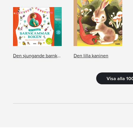
Den sjungande barnkammarboken
Den lilla kaninen
Visa alla 10