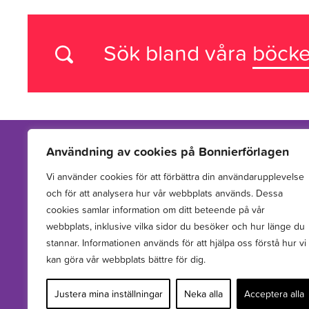
Sök bland våra
böcke
Användning av cookies på Bonnierförlagen
Vi använder cookies för att förbättra din användarupplevelse
Vi arbetar med att hitta, utveckla, publicera och sprida
och för att analysera hur vår webbplats används. Dessa
berättelser för barn och unga.
cookies samlar information om ditt beteende på vår
webbplats, inklusive vilka sidor du besöker och hur länge du
stannar. Informationen används för att hjälpa oss förstå hur vi
kan göra vår webbplats bättre för dig.
Justera mina inställningar
Neka alla
Acceptera alla