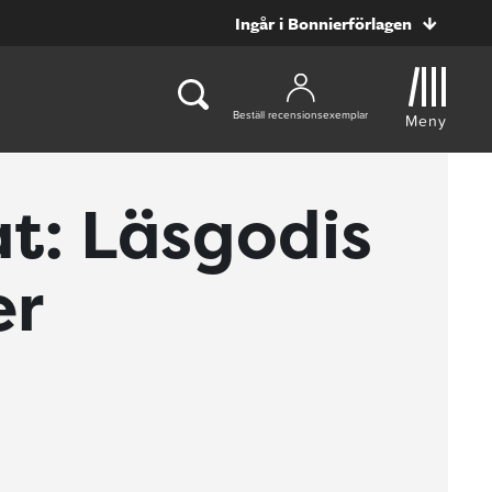
Ingår i Bonnierförlagen
Beställ recensionsexemplar
Meny
t: Läsgodis
er