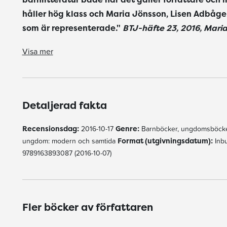
håller hög klass och Maria Jönsson, Lisen Adbåge
som är representerade."
BTJ-häfte 23, 2016, Maria
"Redaktörerna har gjort ett gott urval och läsarna får möta det bästa inom svensk nutida barnlitteratur både när det gäller författare och illustratörer. De färgsprakande illustrationerna håller hög klass och Maria Jönsson, Lisen Adbåg
BTJ-häfte 23, 2016, Maria Christensen
Visa mer
Detaljerad fakta
Recensionsdag:
2016-10-17
Genre:
Barnböcker, ungdomsböcke
ungdom: modern och samtida
Format (utgivningsdatum):
Inbu
9789163893087 (2016-10-07)
Fler böcker av författaren