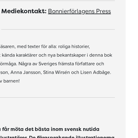
Bonnierförlagens Press
Mediekontakt:
saren, med texter för alla: roliga historier,
öt kända karaktärer och nya bekantskaper i denna bok
förmåga. Några av Sveriges främsta författare och
lmson, Anna Jansson, Stina Wirsén och Lisen Adbåge.
v barnen!
na får möta det bästa inom svensk nutida
llustratörer. De färgsprakande illustrationerna