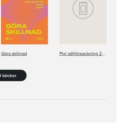
Göra skillnad
Pixi säljförpackning 270
0 böcker