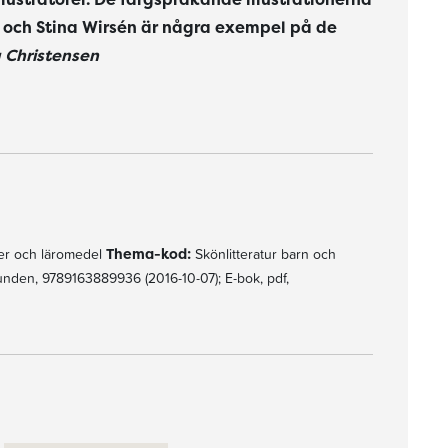
 och Stina Wirsén är några exempel på de
 Christensen
e och Stina Wirsén är några exempel på de som är representerade."
r och läromedel
Thema-kod:
Skönlitteratur barn och
nden, 9789163889936 (2016-10-07); E-bok, pdf,