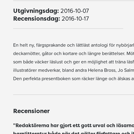
2016-10-07
Utgivningsdag:
2016-10-17
Recensionsdag:
En helt ny, färgsprakande och lättläst antologi för nybörjarlä
deckarnötter, gåtor och kortare och längre berättelser. M
som både väcker läslust och ger en möjlighet att träna läs
illustratörer medverkar, bland andra Helena Bross, Jo Sa
Den perfekta presentboken som räcker länge och älskas a
Recensioner
"Redaktörerna har gjort ett gott urval och läsar
barnlitteratur både när det gäller författare och i