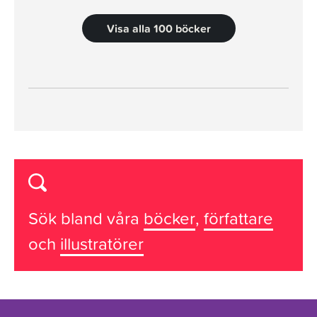
Visa alla 100 böcker
Sök bland våra
böcker
,
författare
och
illustratörer