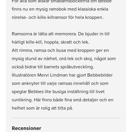
För alla som älskar småbarnsböckerna om Bebbe
finns nu en mysig ramsbok med klassiska enkla
rörelse- och kille-killramsor för hela kroppen.
Ramsorna är lätta att memorera. De bjuder in till
härligt kille-kill, hoppla, skratt och lek.
Att rimma, ramsa och busa med kroppen ger en
mysig stund av närhet, ord-lek och skoj, något som
också bidrar till barnets språkutveckling.
Illustratören Mervi Lindman har gjort Bebbebilder
som anknyter till varje ramsas innehåll och som
speglar Bebbes lite busiga inställning till livet
runtikring. Här finns både fina små detaljer och en
helhet som är rolig att titta på.
Recensioner