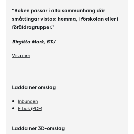
"Boken passar i alla sammanhang där
småttingar vistas: hemma, i förskolan eller i
föräldragrupper."
Birgitta Mark, BTJ
"... barnnära, med underbart humoristiska och uttrycksfulla bilder"
Visa mer
Ladda ner omslag
Inbunden
E-bok (PDF)
Ladda ner 3D-omslag