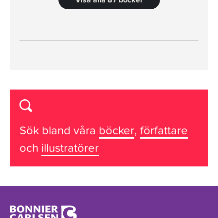
Sök bland våra
böcker
,
författare
och
illustratörer