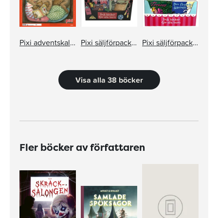
Pixi adventskalender – Maria Nilsson Thore
Pixi säljförpackning serie 248
Pixi säljförpackning serie 249
Visa alla 38 böcker
Fler böcker av författaren