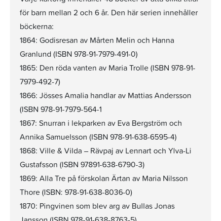
för barn mellan 2 och 6 år. Den här serien innehåller
böckerna:
1864: Godisresan av Mårten Melin och Hanna
Granlund (ISBN 978-91-7979-491-0)
1865: Den röda vanten av Maria Trolle (ISBN 978-91-
7979-492-7)
1866: Jösses Amalia handlar av Mattias Andersson
(ISBN 978-91-7979-564-1
1867: Snurran i lekparken av Eva Bergström och
Annika Samuelsson (ISBN 978-91-638-6595-4)
1868: Ville & Vilda – Rävpaj av Lennart och Ylva-Li
Gustafsson (ISBN 97891-638-6790-3)
1869: Alla Tre på förskolan Ärtan av Maria Nilsson
Thore (ISBN: 978-91-638-8036-0)
1870: Pingvinen som blev arg av Bullas Jonas
Jansson (ISBN 978-91-638-8763-5)