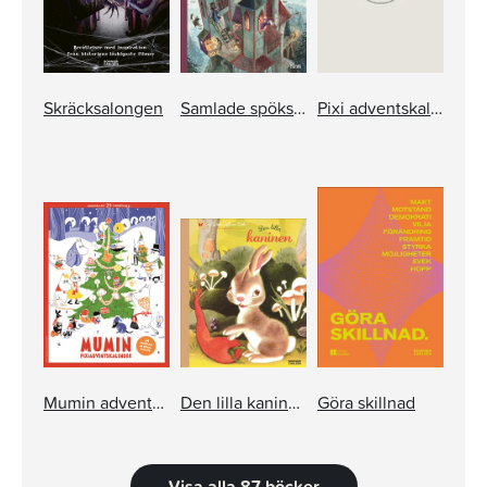
Skräcksalongen
Samlade spöksagor
Pixi adventskalender – Jan Lööf
Mumin adventskalender pixi
Den lilla kaninen
Göra skillnad
Visa alla 87 böcker