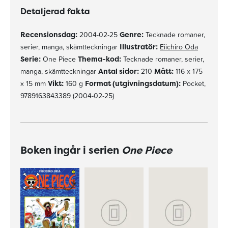
Detaljerad fakta
Recensionsdag:
2004-02-25
Genre:
Tecknade romaner,
serier, manga, skämtteckningar
Illustratör:
Eiichiro Oda
Serie:
One Piece
Thema-kod:
Tecknade romaner, serier,
manga, skämtteckningar
Antal sidor:
210
Mått:
116 x 175
x 15 mm
Vikt:
160 g
Format (utgivningsdatum):
Pocket,
9789163843389 (2004-02-25)
Boken ingår i serien
One Piece