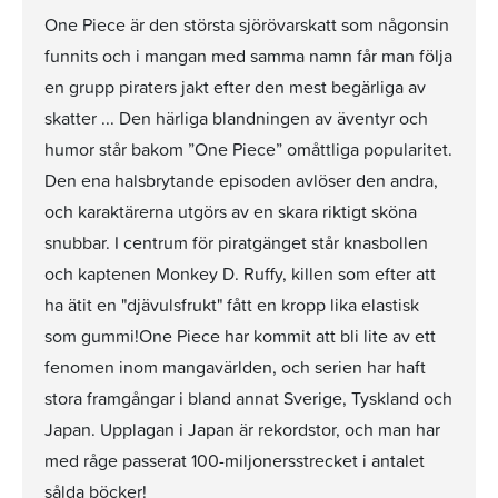
One Piece är den största sjörövarskatt som någonsin
funnits och i mangan med samma namn får man följa
en grupp piraters jakt efter den mest begärliga av
skatter ... Den härliga blandningen av äventyr och
humor står bakom ”One Piece” omåttliga popularitet.
Den ena halsbrytande episoden avlöser den andra,
och karaktärerna utgörs av en skara riktigt sköna
snubbar. I centrum för piratgänget står knasbollen
och kaptenen Monkey D. Ruffy, killen som efter att
ha ätit en "djävulsfrukt" fått en kropp lika elastisk
som gummi!One Piece har kommit att bli lite av ett
fenomen inom mangavärlden, och serien har haft
stora framgångar i bland annat Sverige, Tyskland och
Japan. Upplagan i Japan är rekordstor, och man har
med råge passerat 100-miljonersstrecket i antalet
sålda böcker!