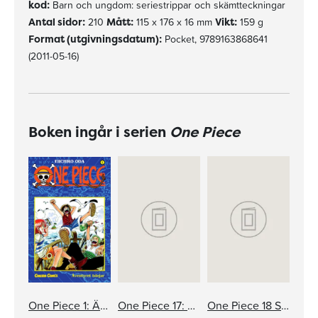
kod:
Barn och ungdom: seriestrippar och skämtteckningar
Antal sidor:
210
Mått:
115 x 176 x 16 mm
Vikt:
159 g
Format (utgivningsdatum):
Pocket, 9789163868641
(2011-05-16)
Boken ingår i serien
One Piece
One Piece 1: Äventyret börjar
One Piece 17: Kampen i snön
One Piece 18 Storebror