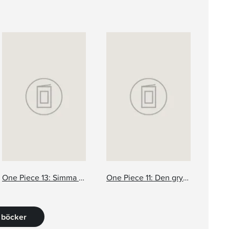
One Piece 13: Simma lugnt
One Piece 11: Den grymmaste skurken
7 böcker