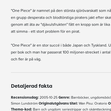
"One Piece" är namnet på den största sjörövarskatt som
en grupp desperata och blodtörstiga piraters jakt efter s
genom att äta av "djävulsfrukten" fått en kropp som är lik
att simma - ett stort problem för en pirat.
"One Piece" är en stor succé i både Japan och Tyskland. Up
per bok och man har passerat 100 miljoner-strecket i antal
och fler är på väg.
Detaljerad fakta
Recensionsdag:
2005-10-25
Genre:
Barnböcker, ungdomsböck
Simon Lundström
Originalutgåvans titel:
Wan Pisu: Oratorio
O
Thema-kod:
Barn och ungdom: seriestrippar och skämttecknin