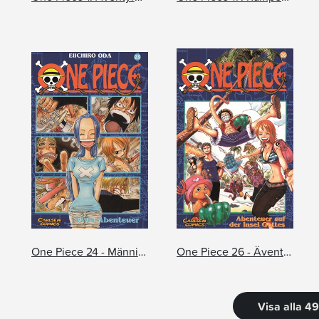
One Piece 24 - Människans drömmar
One Piece 26 - Äventyret på gudarnas ö
Visa alla 4