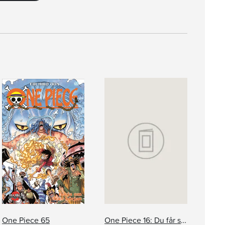
One Piece 65
One Piece 16: Du får som du vill!