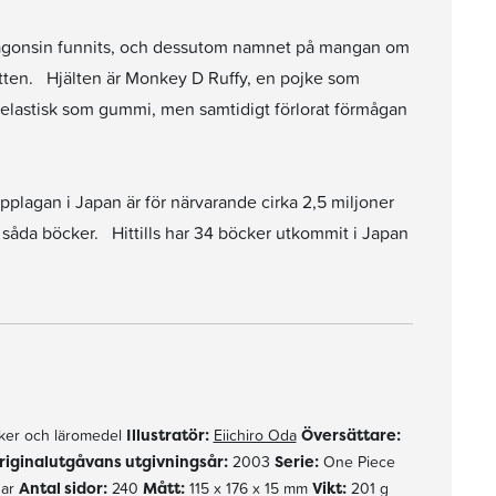
 någonsin funnits, och dessutom namnet på mangan om
katten. Hjälten är Monkey D Ruffy, en pojke som
a elastisk som gummi, men samtidigt förlorat förmågan
plagan i Japan är för närvarande cirka 2,5 miljoner
 såda böcker. Hittills har 34 böcker utkommit i Japan
er och läromedel
Illustratör:
Eiichiro Oda
Översättare:
riginalutgåvans utgivningsår:
2003
Serie:
One Piece
gar
Antal sidor:
240
Mått:
115 x 176 x 15 mm
Vikt:
201 g