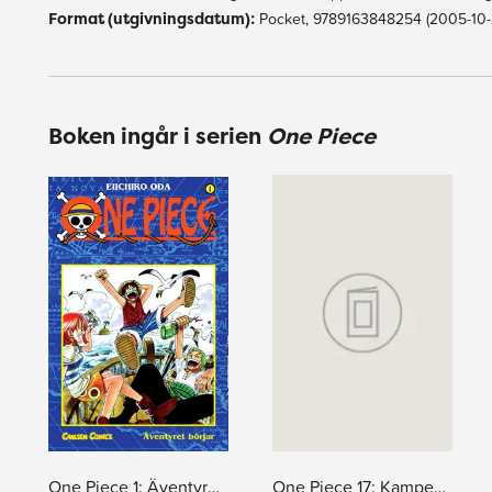
Format (utgivningsdatum):
Pocket, 9789163848254 (2005-10-
Boken ingår i serien
One Piece
One Piece 1: Äventyret börjar
One Piece 17: Kampen i snön