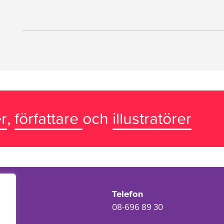
r
,
författare
och
illustratörer
Telefon
08-696 89 30