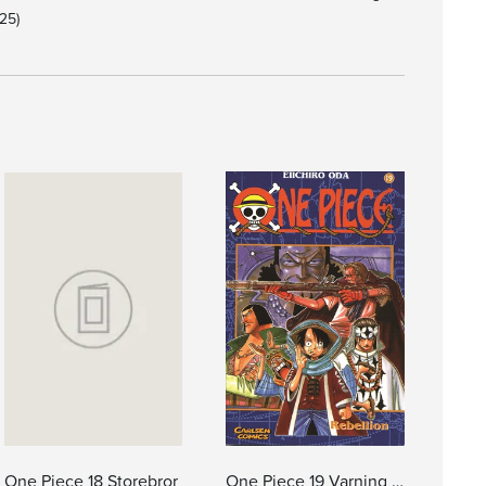
25)
One Piece 18 Storebror
One Piece 19 Varning för monster