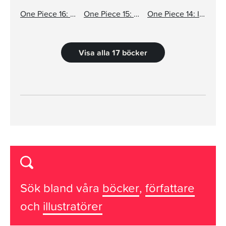
One Piece 16: Du får som du vill!
One Piece 15: Full fart framåt
One Piece 14: Instinkt
Visa alla 17 böcker
Sök bland våra
böcker
,
författare
och
illustratörer