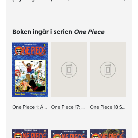
Boken ingår i serien
One Piece
One Piece 1: Äventyret börjar
One Piece 17: Kampen i snön
One Piece 18 Storebror