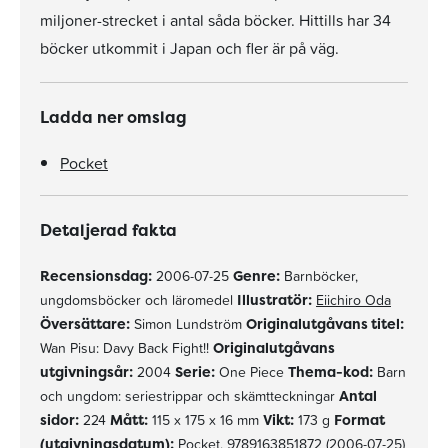
miljoner-strecket i antal såda böcker. Hittills har 34
böcker utkommit i Japan och fler är på väg.
Ladda ner omslag
Pocket
Detaljerad fakta
Recensionsdag:
2006-07-25
Genre:
Barnböcker,
ungdomsböcker och läromedel
Illustratör:
Eiichiro Oda
Översättare:
Simon Lundström
Originalutgåvans titel:
Wan Pisu: Davy Back Fight!!
Originalutgåvans
utgivningsår:
2004
Serie:
One Piece
Thema-kod:
Barn
och ungdom: seriestrippar och skämtteckningar
Antal
sidor:
224
Mått:
115 x 175 x 16 mm
Vikt:
173 g
Format
(utgivningsdatum):
Pocket, 9789163851872 (2006-07-25)