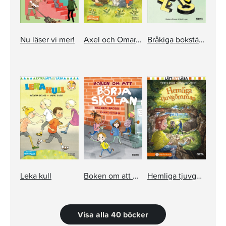
Nu läser vi mer!
Axel och Omar. Titta en kanin!
Bråkiga bokstäver
Leka kull
Boken om att börja skolan
Hemliga tjuvgömman
Visa alla 40 böcker