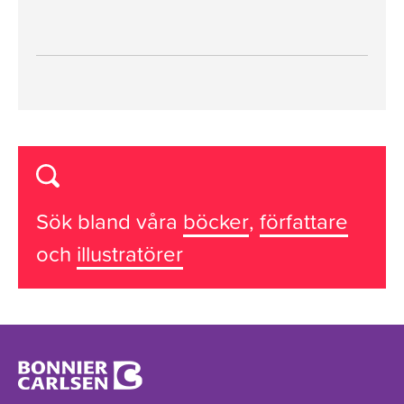
Sök bland våra
böcker
,
författare
och
illustratörer