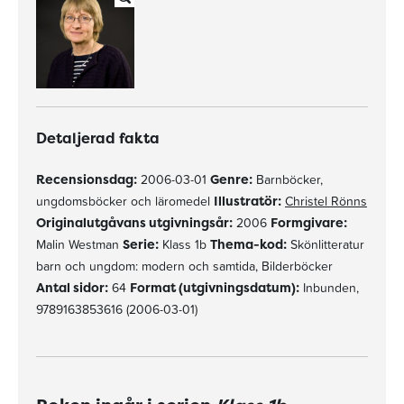
Detaljerad fakta
Recensionsdag:
2006-03-01
Genre:
Barnböcker,
ungdomsböcker och läromedel
Illustratör:
Christel Rönns
Originalutgåvans utgivningsår:
2006
Formgivare:
Malin Westman
Serie:
Klass 1b
Thema-kod:
Skönlitteratur
barn och ungdom: modern och samtida, Bilderböcker
Antal sidor:
64
Format (utgivningsdatum):
Inbunden,
9789163853616 (2006-03-01)