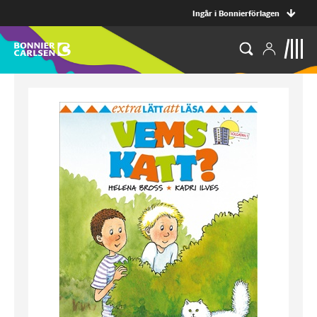
Ingår i Bonnierförlagen