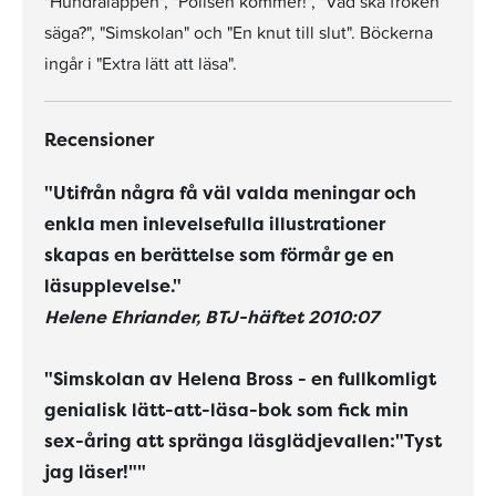
"Hundralappen", "Polisen kommer!", "Vad ska fröken
säga?", "Simskolan" och "En knut till slut". Böckerna
ingår i "Extra lätt att läsa".
Recensioner
"Utifrån några få väl valda meningar och
enkla men inlevelsefulla illustrationer
skapas en berättelse som förmår ge en
läsupplevelse."
Helene Ehriander, BTJ-häftet 2010:07
"Simskolan av Helena Bross - en fullkomligt
genialisk lätt-att-läsa-bok som fick min
sex-åring att spränga läsglädjevallen:"Tyst
jag läser!""