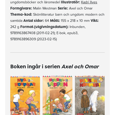
ungdomsböcker och läromedel
Illustratör:
Kadri Ilves
Formgivare:
Malin Westman
Serie:
Axel och Omar
Thema-kod:
Skönlitteratur barn och ungdom: modern och
samtida
Antal sidor:
64
Mått:
155 x 218 x 10 mm
Vikt:
242 g
Format (utgivningsdatum):
Inbunden,
9789163867408 (2011-02-21); E-bok, epub3,
9789163896309 (2023-02-15)
Boken ingår i serien
Axel och Omar