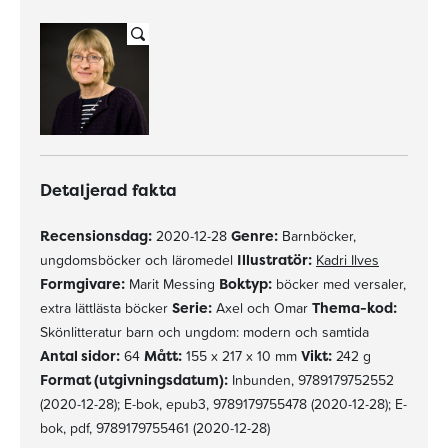
Detaljerad fakta
Recensionsdag:
2020-12-28
Genre:
Barnböcker,
ungdomsböcker och läromedel
Illustratör:
Kadri Ilves
Formgivare:
Marit Messing
Boktyp:
böcker med versaler,
extra lättlästa böcker
Serie:
Axel och Omar
Thema-kod:
Skönlitteratur barn och ungdom: modern och samtida
Antal sidor:
64
Mått:
155 x 217 x 10 mm
Vikt:
242 g
Format (utgivningsdatum):
Inbunden, 9789179752552
(2020-12-28); E-bok, epub3, 9789179755478 (2020-12-28); E-
bok, pdf, 9789179755461 (2020-12-28)