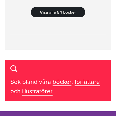
Visa alla 54 böcker
Sök bland våra
böcker
,
författare
och
illustratörer