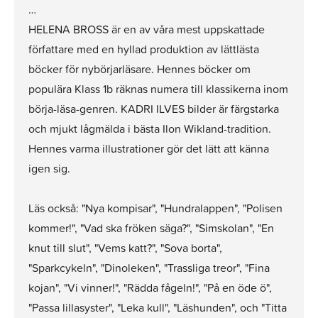
…
HELENA BROSS är en av våra mest uppskattade
författare med en hyllad produktion av lättlästa
böcker för nybörjarläsare. Hennes böcker om
populära Klass 1b räknas numera till klassikerna inom
börja-läsa-genren. KADRI ILVES bilder är färgstarka
och mjukt lågmälda i bästa Ilon Wikland-tradition.
Hennes varma illustrationer gör det lätt att känna
igen sig.
Läs också: "Nya kompisar", "Hundralappen", "Polisen
kommer!", "Vad ska fröken säga?", "Simskolan", "En
knut till slut", "Vems katt?", "Sova borta",
"Sparkcykeln", "Dinoleken", "Trassliga treor", "Fina
kojan", "Vi vinner!", "Rädda fågeln!", "På en öde ö",
"Passa lillasyster", "Leka kull", "Läshunden", och "Titta