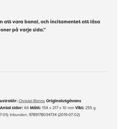
an att vara banal, och incitamentet att läsa
oner på varje sida."
lätt att känna igen och identifiera sig med."
boken om klass 1b och den är ett välkommet nytillskott på hyllan med lättlästa böcker."
lustratör:
Christel Rönns
Originalutgåvans
Antal sidor:
64
Mått:
154 x 217 x 10 mm
Vikt:
255 g
-01); Inbunden, 9789178034734 (2019-07-02)