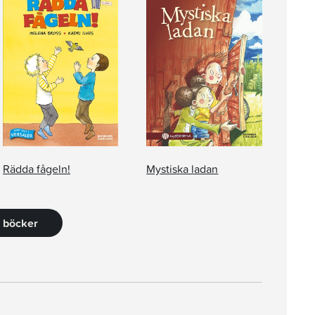
Rädda fågeln!
Mystiska ladan
0 böcker