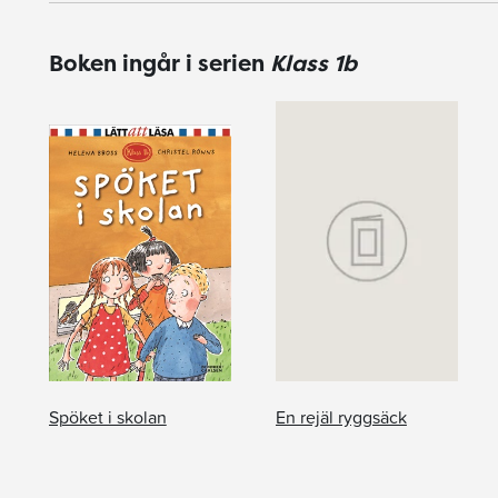
Boken ingår i serien
Klass 1b
Spöket i skolan
En rejäl ryggsäck