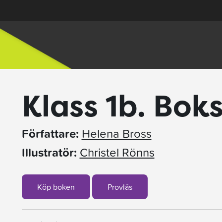
Klass 1b. Bok
Författare:
Helena Bross
Illustratör:
Christel Rönns
Köp boken
Provläs