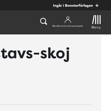
Ingår i Bonnierförlagen
Beställ recensionsexemplar
Meny
stavs-skoj