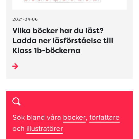
2021-04-06
Vilka böcker har du läst?
Ladda ner läsförståelse till
Klass 1b-böckerna
Sök bland våra
böcker
,
författare
och
illustratörer