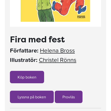
Fira med fest
Författare:
Helena Bross
Illustratör:
Christel Rönns
Köp boken
Lyssna på boken
Provläs