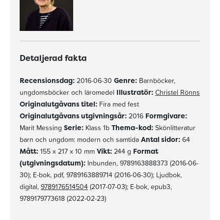
Detaljerad fakta
Recensionsdag:
2016-06-30
Genre:
Barnböcker,
ungdomsböcker och läromedel
Illustratör:
Christel Rönns
Originalutgåvans titel:
Fira med fest
Originalutgåvans utgivningsår:
2016
Formgivare:
Marit Messing
Serie:
Klass 1b
Thema-kod:
Skönlitteratur
barn och ungdom: modern och samtida
Antal sidor:
64
Mått:
155 x 217 x 10 mm
Vikt:
244 g
Format
(utgivningsdatum):
Inbunden, 9789163888373 (2016-06-
30); E-bok, pdf, 9789163889714 (2016-06-30); Ljudbok,
digital,
9789176514504
(2017-07-03); E-bok, epub3,
9789179773618 (2022-02-23)