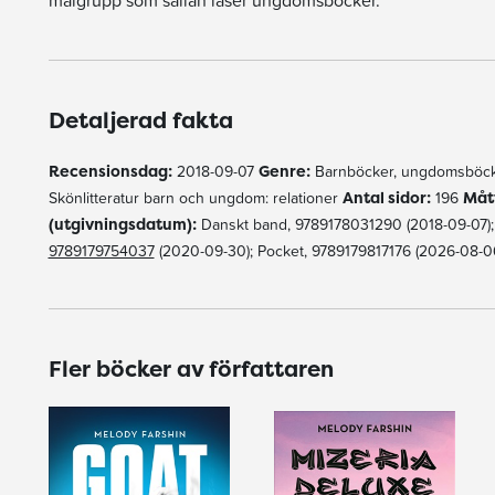
målgrupp som sällan läser ungdomsböcker.
Detaljerad fakta
Recensionsdag:
2018-09-07
Genre:
Barnböcker, ungdomsböck
Skönlitteratur barn och ungdom: relationer
Antal sidor:
196
Måt
(utgivningsdatum):
Danskt band, 9789178031290 (2018-09-07); E
9789179754037
(2020-09-30); Pocket, 9789179817176 (2026-08-0
Fler böcker av författaren