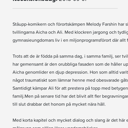
Ståupp-komikern och förortskämpen Melody Farshin har s
tvillingarna Aicha och Ali. Med klockren jargong och tydlig
gymnasieungdomars liv i en miljonprogramsförort där allt 
Trots att de är födda på samma dag, i samma familj, ser tvil
har gemensamt är den orubbliga fasaden som de håller upp f
Aicha genomlider en djup depression. Hon som alltid varit
något traumatiskt som lämnar henne med obesvarade gåtor
Samtidigt kämpar Ali för att prestera på topp med betygen
familj.Men på senare tid har det blivit allt fler begravning
till slut drabbar det honom på mycket nära håll.
Med korta kapitel och mycket dialog och slang är det här e