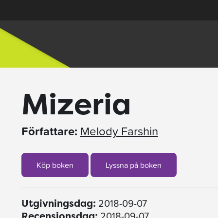
Mizeria
Författare:
Melody Farshin
Köp boken
Lyssna på boken
2018-09-07
Utgivningsdag:
2018-09-07
Recensionsdag: