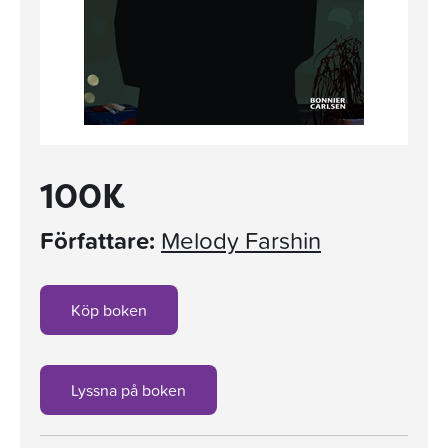
100K
Författare:
Melody Farshin
Köp boken
Lyssna på boken