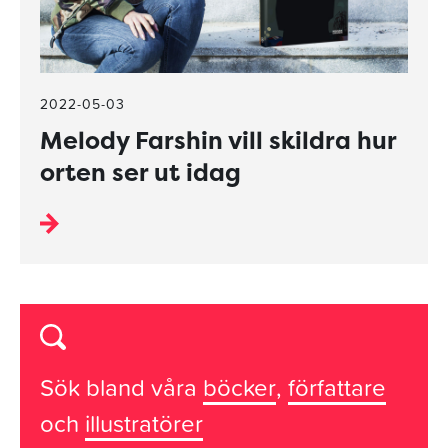
2022-05-03
Melody Farshin vill skildra hur
orten ser ut idag
Sök bland våra
böcker
,
författare
och
illustratörer