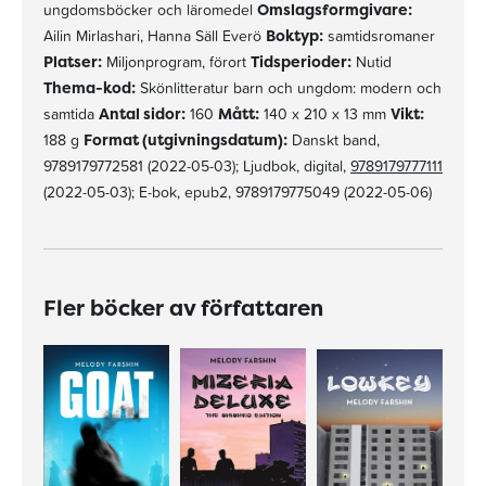
ungdomsböcker och läromedel
Omslagsformgivare:
Ailin Mirlashari, Hanna Säll Everö
Boktyp:
samtidsromaner
Platser:
Miljonprogram, förort
Tidsperioder:
Nutid
Thema-kod:
Skönlitteratur barn och ungdom: modern och
samtida
Antal sidor:
160
Mått:
140 x 210 x 13 mm
Vikt:
188 g
Format (utgivningsdatum):
Danskt band,
9789179772581 (2022-05-03); Ljudbok, digital,
9789179777111
(2022-05-03); E-bok, epub2, 9789179775049 (2022-05-06)
Fler böcker av författaren