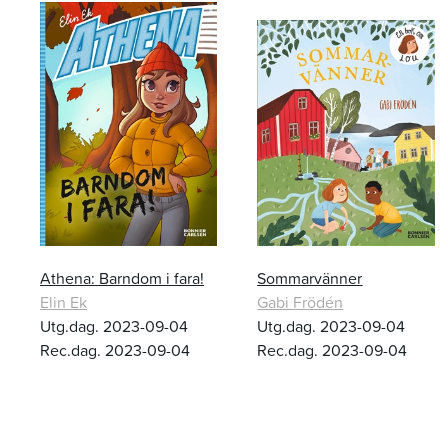
Athena: Barndom i fara!
Sommarvänner
Elin Ek
Gabi Frödén
Utg.dag. 2023-09-04
Utg.dag. 2023-09-04
Rec.dag. 2023-09-04
Rec.dag. 2023-09-04