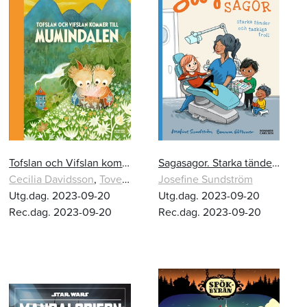
Tofslan och Vifslan kommer till Mumindalen
Sagasagor. Starka tänder och taskiga troll. Saga och fakta om tänder
Cecilia Davidsson
,
Tove Jansson
Josefine Sundström
,
Alex Haridi
Utg.dag. 2023-09-20
Utg.dag. 2023-09-20
Rec.dag. 2023-09-20
Rec.dag. 2023-09-20